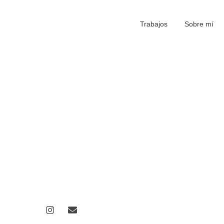
Trabajos
Sobre mí
 ilustrado 2025
nta una ilustración detallada del proceso necesario para el cultivo de
incluido
rito