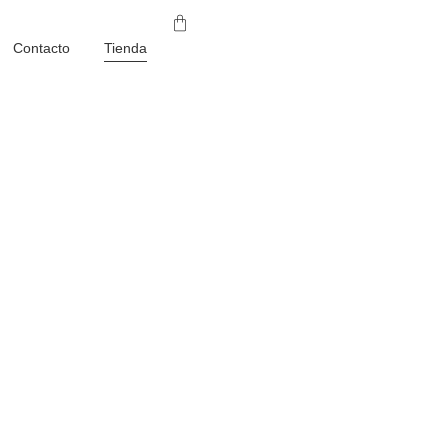
Contacto
Tienda
l limón.…